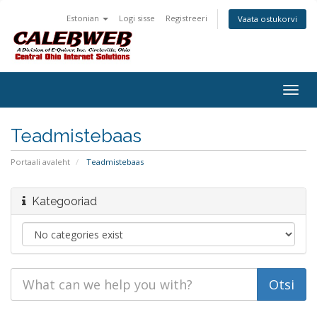
Estonian
Logi sisse
Registreeri
Vaata ostukorvi
Togg
navig
Teadmistebaas
Portaali avaleht
Teadmistebaas
Kategooriad